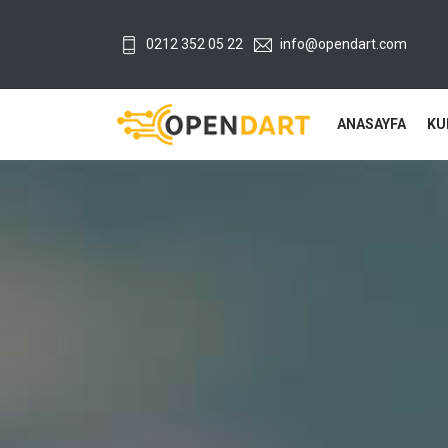
0212 352 05 22
info@opendart.com
ANASAYFA
KU