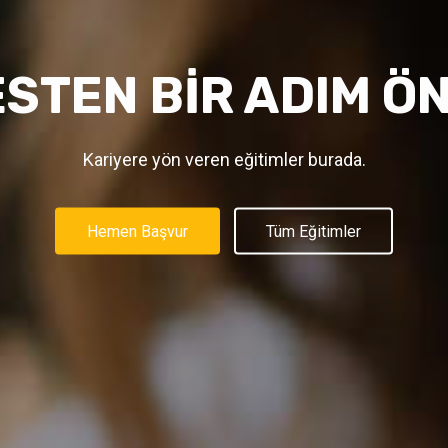
LET'TE DOĞRULAN
SERTİFİKA!
Java Yazılım Uzmanlığı Sertifika Eğitimi ile İş Sahibi Ol!